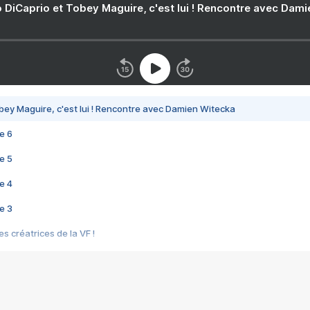
 DiCaprio et Tobey Maguire, c'est lui ! Rencontre avec Dam
bey Maguire, c'est lui ! Rencontre avec Damien Witecka
e 6
e 5
e 4
e 3
s créatrices de la VF !
e 2
e 1
e Mektoub My Love arrive enfin ! Rencontre avec Shaïn Boumedine et Sal