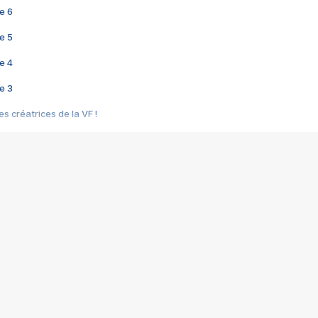
e 6
e 5
e 4
e 3
s créatrices de la VF !
e 2
e 1
e Mektoub My Love arrive enfin ! Rencontre avec Shaïn Boumedine et Sal
i : après Toni en famille
elle réalise le bouleversant Dites lui que je l'aime
ais ! Rencontre autour de Vie privée de Rebecca Zlotowski
 de Marguerite, Grave... Rencontre avec Ella Rumpf