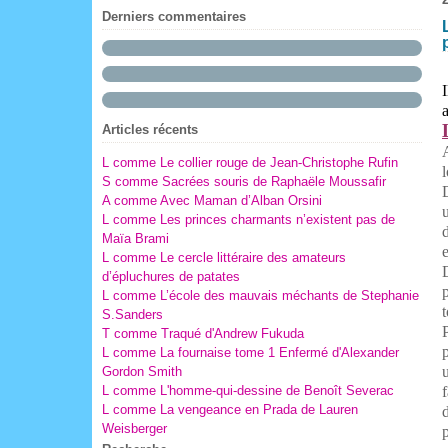
Février
Novembre
(5)
(3)
Derniers commentaires
Octobre
(2)
Septembre
(4)
Août
(10)
Juillet
(10)
a
Articles récents
L comme Le collier rouge de Jean-Christophe Rufin
S comme Sacrées souris de Raphaële Moussafir
A comme Avec Maman d’Alban Orsini
L comme Les princes charmants n’existent pas de
Maïa Brami
L comme Le cercle littéraire des amateurs
d’épluchures de patates
p
L comme L’école des mauvais méchants de Stephanie
t
S.Sanders
P
T comme Traqué d'Andrew Fukuda
p
L comme La fournaise tome 1 Enfermé d'Alexander
u
Gordon Smith
L comme L'homme-qui-dessine de Benoît Severac
f
L comme La vengeance en Prada de Lauren
Weisberger