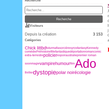
Recherche
Visiteurs
j
Depuis la création
3 153
a
Catégories
Chick litt
bd
futur
mafia
sorcière
syros
fantasy
Kennedy
comédie
Préhistoire
fille
fantastique
déportation
roman
comic
policier
extra-terrestre
espoir
australie
premier roman
Ado
vampire
humour
soon
magie
film
dystopie
polar noir
écologie
thriller