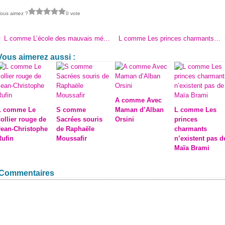
ous aimez ?
0 vote
L comme L’école des mauvais méchants de Stephanie S.Sanders
L comme Les princes charmants n’existent pas de Maïa Brami
Vous aimerez aussi :
A comme Avec
L comme Le
S comme
Maman d’Alban
L comme Les
collier rouge de
Sacrées souris
Orsini
princes
Jean-Christophe
de Raphaële
charmants
Rufin
Moussafir
n’existent pas d
Maïa Brami
Commentaires