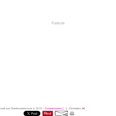
Publicité
osté par Dmeleesdelecture à 19:57 -
Commentaires [
…
]
- Permalien [
#
]