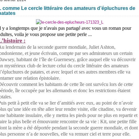
L comme Le cercle littéraire des amateurs d’épluchures de
patates
Il y a longtemps que je n'avais pas partagé avec vous un roman pour
dultes, voila je vous propose une petite perle ...
L’histoire :
Au lendemain de la seconde guerre mondiale, Juliet Ashton,
londonienne, et jeune écrivain, compte par ses admirateurs un certain
Dawsey, habitant de l’île de Guernesey, grâce auquel elle va découvrir
un mystérieux club de lecture celui du cercle littéraire des amateurs
d’épluchures de patates, et avec lequel et ses autres membres elle va
entamer une relation épistolaire.
Découvrir comment les habitants de cette île ont survécu lors de cette
ériode, île occupée par les allemands et donc les restrictions étaient
otales.
uis petit à petit elle va se lier d’amitiés avec eux, au point de n’avoir
lus qu’une idée en tête aller leur rendre visite, elle citadine, va devenir
ne habitante insulaire, elle y mettra les pieds pour ne plus en repartir et
aire la plus belle et émouvante rencontre de sa vie : Kit, une petite fille
dont la mère a été déportée pendant la seconde guerre mondiale, et dont
plus personne n’a de nouvelles, elle va remuer ciel et terre pour elle.