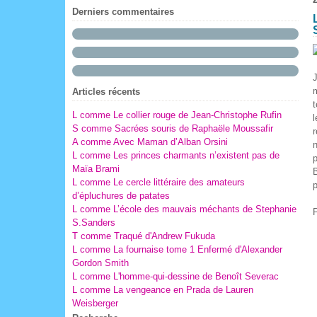
Février
Novembre
(5)
(3)
Derniers commentaires
Octobre
(2)
Septembre
(4)
Août
(10)
Juillet
(10)
J
m
Articles récents
t
L comme Le collier rouge de Jean-Christophe Rufin
l
S comme Sacrées souris de Raphaële Moussafir
r
A comme Avec Maman d’Alban Orsini
n
L comme Les princes charmants n’existent pas de
p
Maïa Brami
B
L comme Le cercle littéraire des amateurs
p
d’épluchures de patates
L comme L’école des mauvais méchants de Stephanie
P
S.Sanders
T comme Traqué d'Andrew Fukuda
L comme La fournaise tome 1 Enfermé d'Alexander
Gordon Smith
L comme L'homme-qui-dessine de Benoît Severac
L comme La vengeance en Prada de Lauren
Weisberger