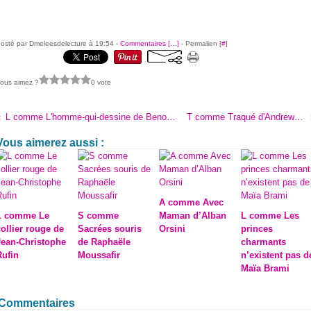
osté par Dmeleesdelecture à 19:54 -
Commentaires [
…
]
- Permalien [
#
]
ous aimez ?
0 vote
L comme L'homme-qui-dessine de Benoît Severac
T comme Traqué d'Andrew Fukuda
Vous aimerez aussi :
A comme Avec
L comme Le
S comme
Maman d’Alban
L comme Les
collier rouge de
Sacrées souris
Orsini
princes
Jean-Christophe
de Raphaële
charmants
Rufin
Moussafir
n’existent pas d
Maïa Brami
Commentaires