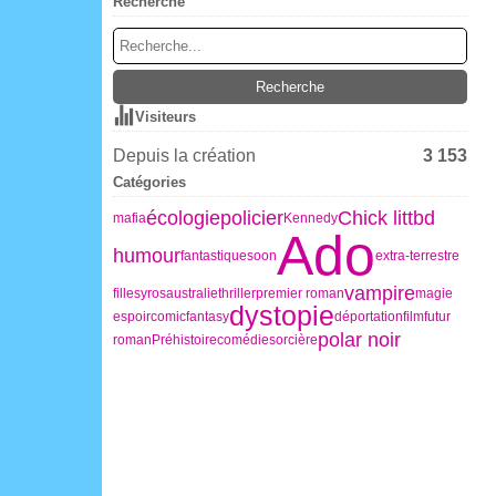
Recherche
Visiteurs
Depuis la création
3 153
Catégories
écologie
policier
Chick litt
bd
mafia
Kennedy
Ado
humour
fantastique
soon
extra-terrestre
vampire
fille
syros
australie
thriller
premier roman
magie
dystopie
espoir
comic
fantasy
déportation
film
futur
polar noir
roman
Préhistoire
comédie
sorcière