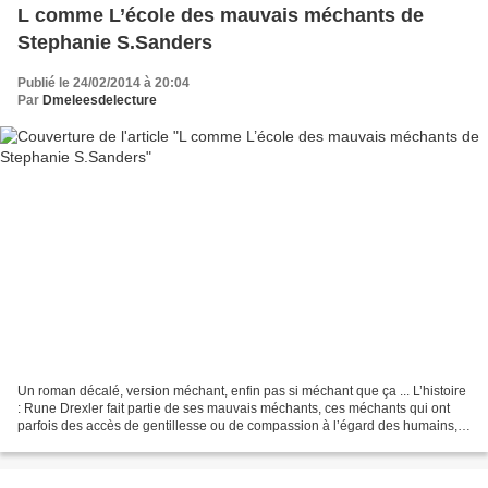
L comme L’école des mauvais méchants de
Stephanie S.Sanders
Publié le 24/02/2014 à 20:04
Par
Dmeleesdelecture
Un roman décalé, version méchant, enfin pas si méchant que ça ... L’histoire
: Rune Drexler fait partie de ses mauvais méchants, ces méchants qui ont
parfois des accès de gentillesse ou de compassion à l’égard des humains,
alors qu’en tant que tout bon...