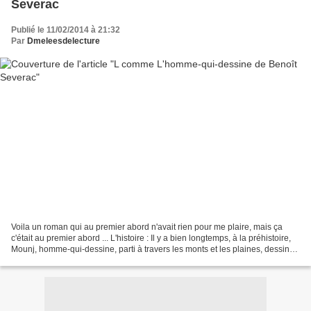
Severac
Publié le 11/02/2014 à 21:32
Par
Dmeleesdelecture
Voila un roman qui au premier abord n'avait rien pour me plaire, mais ça
c'était au premier abord ... L'histoire : Il y a bien longtemps, à la préhistoire,
Mounj, homme-qui-dessine, parti à travers les monts et les plaines, dessine
pour raconter le monde...